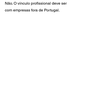
Não. O vínculo profissional deve ser
com empresas fora de Portugal.
Posso transformar
este visto em outro
tipo depois?
Sim, é possível, desde que atenda aos
critérios do novo tipo de residência. A
mudança é feita junto à AIMA.
Marcar
Reunião