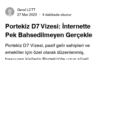
Geral LCTT
27 Mar 2025
4 dakikada okunur
Portekiz D7 Vizesi: İnternette
Pek Bahsedilmeyen Gerçekler
Portekiz D7 Vizesi, pasif gelir sahipleri ve
emekliler için özel olarak düzenlenmiş,
başvuran kişilerin Portekiz’de uzun süreli...
Geral LCTT
9 Oca 2025
3 dakikada okunur
Kültür Altın Vizesi: Portekiz
Vatandaşlığına Uygun Fiyatlı
Bir Yol